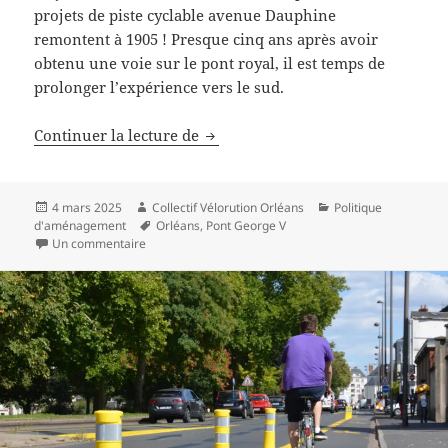
projets de piste cyclable avenue Dauphine
remontent à 1905 ! Presque cinq ans après avoir
obtenu une voie sur le pont royal, il est temps de
prolonger l’expérience vers le sud.
Signez la pétition pour un amén
Continuer la lecture de
Publié
Auteur
Catégories
4 mars 2025
Collectif Vélorution Orléans
Politique
le
Mots-
d'aménagement
Orléans
,
Pont George V
sur Signez la pétition pour un aménagement cyclable
clés
Un commentaire