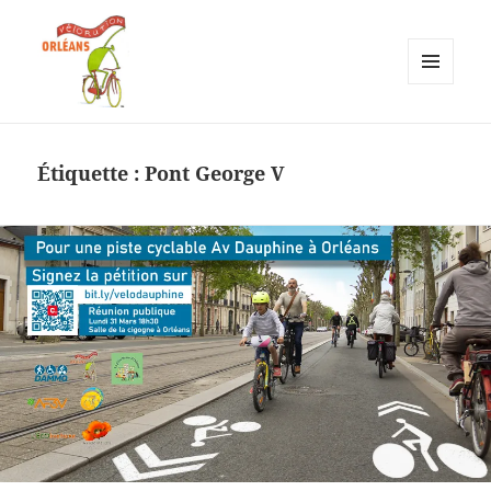
MENU
ET
Vélorution Orléans
WIDGETS
Étiquette :
Pont George V