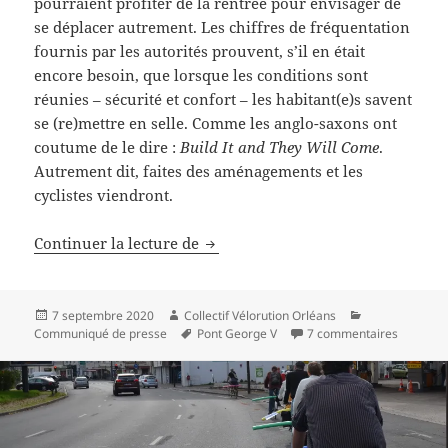
pourraient profiter de la rentrée pour envisager de
se déplacer autrement. Les chiffres de fréquentation
fournis par les autorités prouvent, s’il en était
encore besoin, que lorsque les conditions sont
réunies – sécurité et confort – les habitant(e)s savent
se (re)mettre en selle. Comme les anglo-saxons ont
coutume de le dire :
Build It and They Will Come
.
Autrement dit, faites des aménagements et les
cyclistes viendront.
Au-delà du pont George V, un résea
Continuer la lecture de
Publié
Auteur
Catégories
7 septembre 2020
Collectif Vélorution Orléans
le
Mots-
sur Au-de
Communiqué de presse
Pont George V
7 commentaires
clés