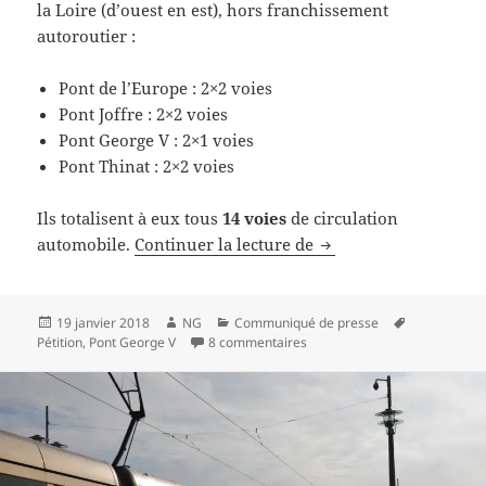
la Loire (d’ouest en est), hors franchissement
autoroutier :
Pont de l’Europe : 2×2 voies
Pont Joffre : 2×2 voies
Pont George V : 2×1 voies
Pont Thinat : 2×2 voies
Ils totalisent à eux tous
14 voies
de circulation
Pont George V : Olivi
automobile.
Continuer la lecture de
Publié
Auteur
Catégories
Mots-
19 janvier 2018
NG
Communiqué de presse
le
sur Pont George V : Olivier C
clés
Pétition
,
Pont George V
8 commentaires