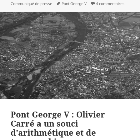
le
Mots-
sur Passe
Communiqué de presse
Pont George V
4 commentaires
clés
Pont George V : Olivier
Carré a un souci
d’arithmétique et de