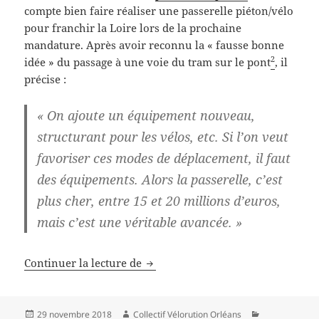
compte bien faire réaliser une passerelle piéton/vélo
pour franchir la Loire lors de la prochaine
mandature. Après avoir reconnu la « fausse bonne
2
idée » du passage à une voie du tram sur le pont
, il
précise :
« On ajoute un équipement nouveau,
structurant pour les vélos, etc. Si l’on veut
favoriser ces modes de déplacement, il faut
des équipements. Alors la passerelle, c’est
plus cher, entre 15 et 20 millions d’euros,
mais c’est une véritable avancée. »
Passerelle sur la Loire : une nouv
Continuer la lecture de
Publié
Auteur
Catégories
29 novembre 2018
Collectif Vélorution Orléans