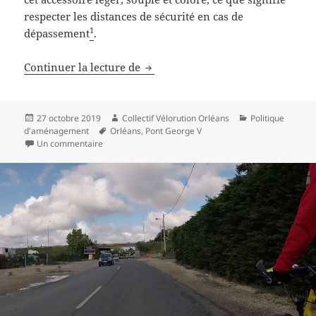
respecter les distances de sécurité en cas de
1
dépassement
.
La vélorution a la frite !
Continuer la lecture de
Publié
Auteur
Catégories
27 octobre 2019
Collectif Vélorution Orléans
Politique
le
Mots-
d'aménagement
Orléans
,
Pont George V
sur La vélorution a la frite !
clés
Un commentaire