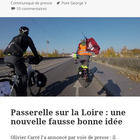
le
Mots-
Communiqué de presse
Pont George V
sur Budget participatif 2019 : autant en emporte la Loi
clés
10 commentaires
Passerelle sur la Loire : une
nouvelle fausse bonne idée
Olivier Carré l’a annoncé
par voie de presse
: il