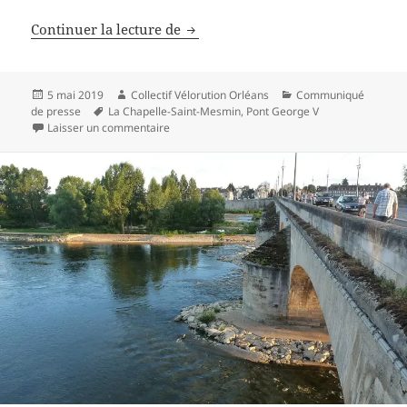
13ème vélorution orléanaise à la 
Continuer la lecture de
Publié
Auteur
Catégories
5 mai 2019
Collectif Vélorution Orléans
Communiqué
le
Mots-
de presse
La Chapelle-Saint-Mesmin
,
Pont George V
clés
sur 13ème vélorution orléanaise à la Chapelle-S
Laisser un commentaire