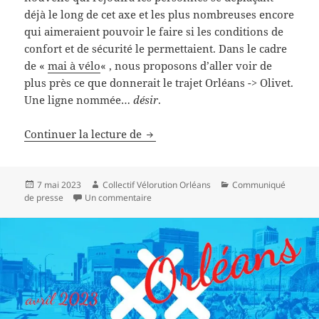
déjà le long de cet axe et les plus nombreuses encore
qui aimeraient pouvoir le faire si les conditions de
confort et de sécurité le permettaient. Dans le cadre
de «
mai à vélo
« , nous proposons d’aller voir de
plus près ce que donnerait le trajet Orléans -> Olivet.
Une ligne nommée…
désir
.
Voici la vélOroute qu’il nous faut 
Continuer la lecture de
Publié
Auteur
Catégories
7 mai 2023
Collectif Vélorution Orléans
Communiqué
le
sur Voici la vélOroute qu’il nous faut !
de presse
Un commentaire