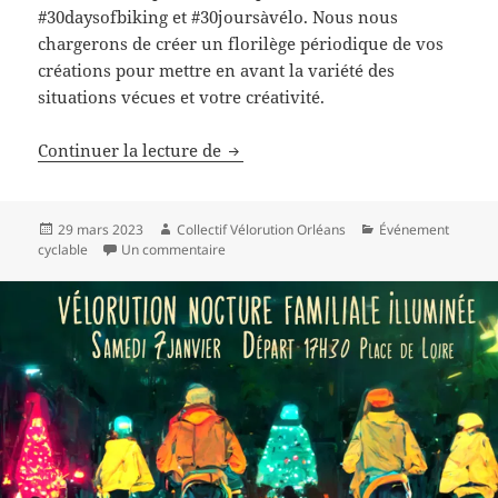
#30daysofbiking et #30joursàvélo. Nous nous
chargerons de créer un florilège périodique de vos
créations pour mettre en avant la variété des
situations vécues et votre créativité.
Défi « 30 jours à vélo » en avril
Continuer la lecture de
Publié
Auteur
Catégories
29 mars 2023
Collectif Vélorution Orléans
Événement
le
sur Défi « 30 jours à vélo » en avril
cyclable
Un commentaire