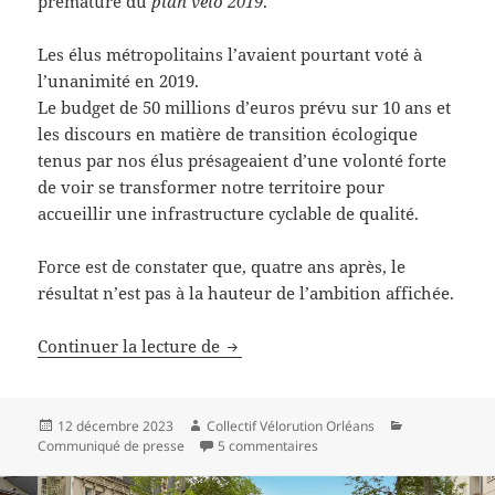
prématuré du
plan vélo 2019
.
Les élus métropolitains l’avaient pourtant voté à
l’unanimité en 2019.
Le budget de 50 millions d’euros prévu sur 10 ans et
les discours en matière de transition écologique
tenus par nos élus présageaient d’une volonté forte
de voir se transformer notre territoire pour
accueillir une infrastructure cyclable de qualité.
Force est de constater que, quatre ans après, le
résultat n’est pas à la hauteur de l’ambition affichée.
Funérailles du plan vélo
Continuer la lecture de
Publié
Auteur
Catégories
12 décembre 2023
Collectif Vélorution Orléans
le
sur Funérailles du plan vélo
Communiqué de presse
5 commentaires