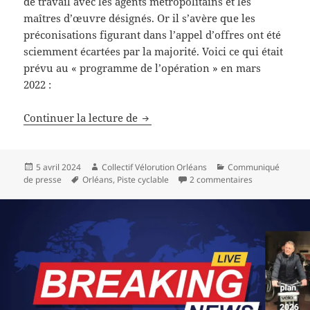
de travail avec les agents métropolitains et les
maîtres d’œuvre désignés. Or il s’avère que les
préconisations figurant dans l’appel d’offres ont été
sciemment écartées par la majorité. Voici ce qui était
prévu au « programme de l’opération » en mars
2022 :
Requalification des mails : la mét
Continuer la lecture de
Publié
Auteur
Catégories
5 avril 2024
Collectif Vélorution Orléans
Communiqué
le
Mots-
sur Requalifica
de presse
Orléans
,
Piste cyclable
2 commentaires
clés