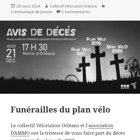
Publié
Auteur
Catégories
28 mars 2024
Collectif Vélorution Orléans
le
sur Collégiens à vélo de Sara
Communiqué de presse
2 commentaires
Funérailles du plan vélo
Le collectif Vélorution Orléans et l’
association
DAMMO
ont la tristesse de vous faire part du décès