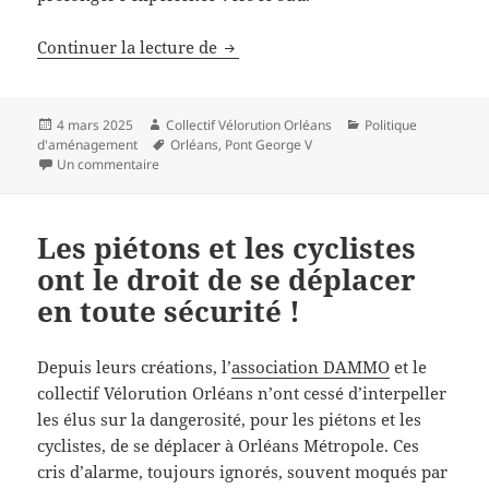
Signez la pétition pour un amén
Continuer la lecture de
Publié
Auteur
Catégories
4 mars 2025
Collectif Vélorution Orléans
Politique
le
Mots-
d'aménagement
Orléans
,
Pont George V
sur Signez la pétition pour un aménagement cyclable
clés
Un commentaire
Les piétons et les cyclistes
ont le droit de se déplacer
en toute sécurité !
Depuis leurs créations, l’
association DAMMO
et le
collectif Vélorution Orléans n’ont cessé d’interpeller
les élus sur la dangerosité, pour les piétons et les
cyclistes, de se déplacer à Orléans Métropole. Ces
cris d’alarme, toujours ignorés, souvent moqués par