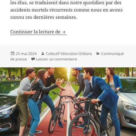
les élus, se traduisent dans notre quotidien par des
accidents mortels récurrents comme nous en avons
connu ces dernières semaines.
Les piétons et les cyclistes ont le 
Continuer la lecture de
Publié
Auteur
Catégories
25 mai 2024
Collectif Vélorution Orléans
Communiqué
le
sur Les piétons et les cyclistes ont 
de presse
Laisser un commentaire