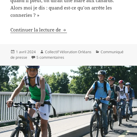
quand il pleut, on dirait une mare aux canards.
Alors moi je dis : quand est-ce qu’on arrête les
conneries ? »
Urbanisme : Serge Grouard propos
Continuer la lecture de
Publié
Auteur
Catégories
1 avril 2024
Collectif Vélorution Orléans
Communiqué
le
sur Urbanisme : Serge Grouard propose un
de presse
5 commentaires