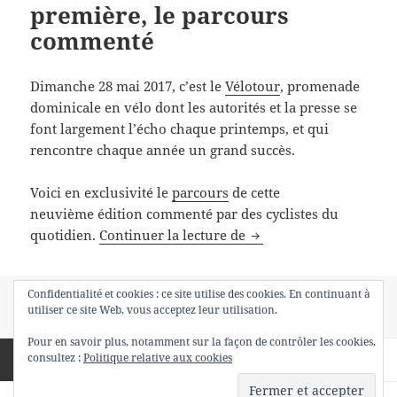
première, le parcours
commenté
Dimanche 28 mai 2017, c’est le
Vélotour
, promenade
dominicale en vélo dont les autorités et la presse se
font largement l’écho chaque printemps, et qui
rencontre chaque année un grand succès.
Voici en exclusivité le
parcours
de cette
neuvième édition commenté par des cyclistes du
Vélotour 2017 : en ava
quotidien.
Continuer la lecture de
Confidentialité et cookies : ce site utilise des cookies. En continuant à
Publié
Auteur
Catégories
Mots-
24 mai 2017
NG
Événement cyclable
Vélotour
utiliser ce site Web, vous acceptez leur utilisation.
le
sur Vélotour 2017 : en avant-première, le parcours 
clés
Un commentaire
Pour en savoir plus, notamment sur la façon de contrôler les cookies,
Pagination
consultez :
Politique relative aux cookies
PAGE
5
des
publications