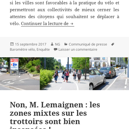
si les villes sont favorables à la pratique du vélo et
permettront aux collectivités de mieux cerner les
attentes des citoyens qui souhaitent se déplacer à
Baromètre des villes cyclabl
vélo.
Continuer la lecture de
Publié
Auteur
Catégories
Mots-
15 septembre 2017
NG
Communiqué de presse
le
sur Baromètre des v
clés
Baromètre vélo
,
Enquête
Laisser un commentaire
Non, M. Lemaignen : les
zones mixtes sur les
trottoirs sont bien