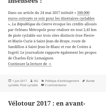
insensées !
Dans un article du 24 mai 2017 intitulé «
500.000
euros octroyés ce soir pour les itinéraires cyclables
»,
La République du Centre
évoque les crédits alloués
par Orléans Métropole pour réaliser en tout 2,45 km
de piste cyclable sur trois sites distincts (rue Pierre-
et-Marie-Curie à Saint-Jean-de-Braye, route de
Sandillon à Saint-Jean-le-Blanc et rue de Coûtes à
Ingré). Le journaliste rapporte également les propos
de Charles-Éric Lemaignen
Non, M. Lemaignen : les zones mixt
Continuer la lecture de
Publié
Auteur
Catégories
Mots-
1 juin 2017
NG
Politique d'aménagement
Bande
le
sur Non, M. Lemaignen : les zo
clés
cyclable
,
Piste cyclable
2 commentaires
Vélotour 2017 : en avant-