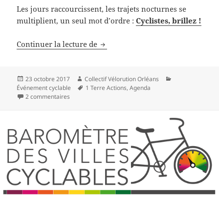
Les jours raccourcissent, les trajets nocturnes se
multiplient, un seul mot d’ordre :
Cyclistes, brillez !
1 Terre Actions se mobilise avant
Continuer la lecture de
Publié
Auteur
Catégories
23 octobre 2017
Collectif Vélorution Orléans
le
Mots-
Événement cyclable
1 Terre Actions
,
Agenda
sur 1 Terre Actions se mobilise avant la prochaine vélo
clés
2 commentaires