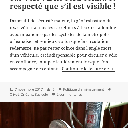
respecté que s’il est visible !
Dispositif de sécurité majeur, la généralisation du
« sas vélo » à tous les carrefours à feux est attendue
avec impatience par les cyclistes de la métropole
orléanaise : être mieux vu lorsque la circulation
redémarre, ne pas rester coincé dans l’angle mort
d’un véhicule, est indispensable pour circuler à vélo
en confiance, tout particulièrement lorsque l’on
Sas vélo 
accompagne des enfants.
Continuer la lecture de
Publié
Auteur
Catégories
Mots-
7 novembre 2017
JB
Politique d'aménagement
le
sur Sas vélo : il ne sera connu
clés
Olivet
,
Orléans
,
Sas vélo
2 commentaires