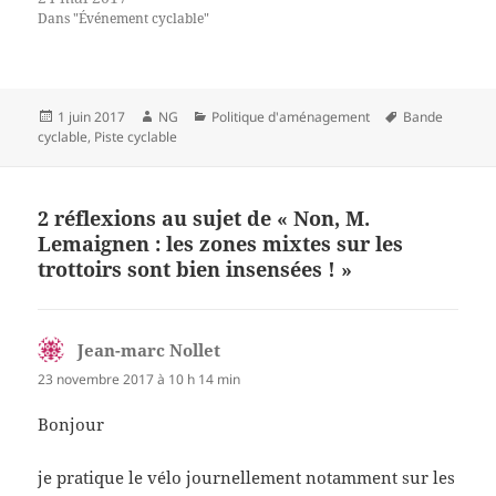
Dans "Événement cyclable"
Publié
Auteur
Catégories
Mots-
1 juin 2017
NG
Politique d'aménagement
Bande
le
clés
cyclable
,
Piste cyclable
2 réflexions au sujet de « Non, M.
Lemaignen : les zones mixtes sur les
trottoirs sont bien insensées ! »
Jean-marc Nollet
dit :
23 novembre 2017 à 10 h 14 min
Bonjour
je pratique le vélo journellement notamment sur les