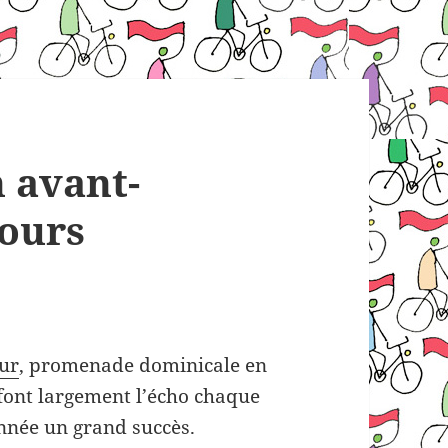
n avant-
cours
ur
, promenade dominicale en
e font largement l’écho chaque
nnée un grand succès.