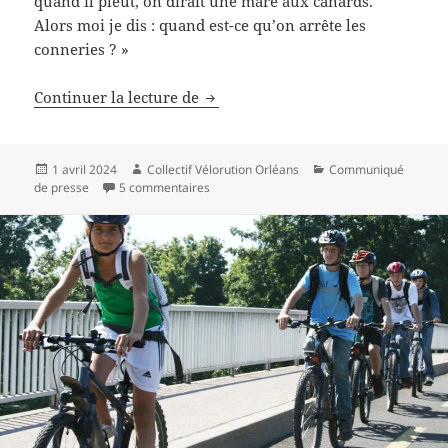
quand il pleut, on dirait une mare aux canards.
Alors moi je dis : quand est-ce qu’on arrête les
conneries ? »
Urbanisme : Serge Grouard propos
Continuer la lecture de
Publié
Auteur
Catégories
1 avril 2024
Collectif Vélorution Orléans
Communiqué
le
sur Urbanisme : Serge Grouard propose un
de presse
5 commentaires