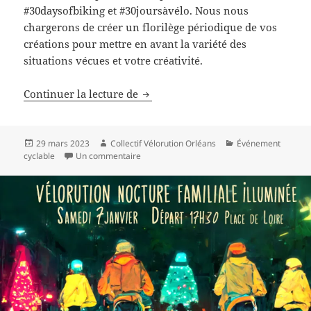
#30daysofbiking et #30joursàvélo. Nous nous
chargerons de créer un florilège périodique de vos
créations pour mettre en avant la variété des
situations vécues et votre créativité.
Défi « 30 jours à vélo » en avril
Continuer la lecture de
Publié
Auteur
Catégories
29 mars 2023
Collectif Vélorution Orléans
Événement
le
sur Défi « 30 jours à vélo » en avril
cyclable
Un commentaire