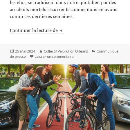
les élus, se traduisent dans notre quotidien par des
accidents mortels récurrents comme nous en avons
connu ces dernières semaines.
Les piétons et les cyclistes ont le 
Continuer la lecture de
Publié
Auteur
Catégories
25 mai 2024
Collectif Vélorution Orléans
Communiqué
le
sur Les piétons et les cyclistes ont 
de presse
Laisser un commentaire