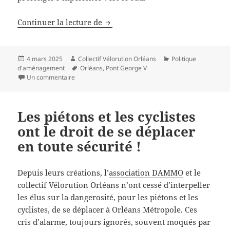
Signez la pétition pour un amén
Continuer la lecture de
Publié
Auteur
Catégories
4 mars 2025
Collectif Vélorution Orléans
Politique
le
Mots-
d'aménagement
Orléans
,
Pont George V
sur Signez la pétition pour un aménagement cyclable
clés
Un commentaire
Les piétons et les cyclistes
ont le droit de se déplacer
en toute sécurité !
Depuis leurs créations, l’
association DAMMO
et le
collectif Vélorution Orléans n’ont cessé d’interpeller
les élus sur la dangerosité, pour les piétons et les
cyclistes, de se déplacer à Orléans Métropole. Ces
cris d’alarme, toujours ignorés, souvent moqués par