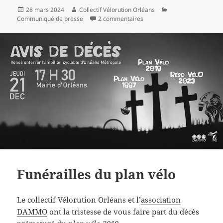
Publié
Auteur
Catégories
28 mars 2024
Collectif Vélorution Orléans
le
sur Collégiens à vélo de Sara
Communiqué de presse
2 commentaires
Funérailles du plan vélo
Le collectif Vélorution Orléans et l’
association
DAMMO
ont la tristesse de vous faire part du décès