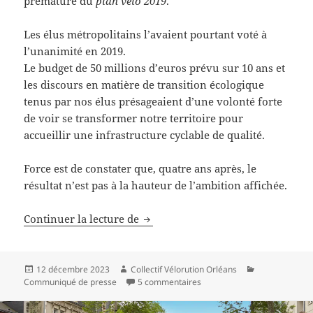
prématuré du
plan vélo 2019
.
Les élus métropolitains l’avaient pourtant voté à
l’unanimité en 2019.
Le budget de 50 millions d’euros prévu sur 10 ans et
les discours en matière de transition écologique
tenus par nos élus présageaient d’une volonté forte
de voir se transformer notre territoire pour
accueillir une infrastructure cyclable de qualité.
Force est de constater que, quatre ans après, le
résultat n’est pas à la hauteur de l’ambition affichée.
Funérailles du plan vélo
Continuer la lecture de
Publié
Auteur
Catégories
12 décembre 2023
Collectif Vélorution Orléans
le
sur Funérailles du plan vélo
Communiqué de presse
5 commentaires