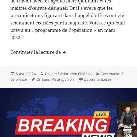
de travail avec les agents métropolitains et les
maîtres d’œuvre désignés. Or il s’avère que les
préconisations figurant dans l’appel d’offres ont été
sciemment écartées par la majorité. Voici ce qui était
prévu au « programme de l’opération » en mars
2022 :
Requalification des mails : la mét
Continuer la lecture de
Publié
Auteur
Catégories
5 avril 2024
Collectif Vélorution Orléans
Communiqué
le
Mots-
sur Requalifica
de presse
Orléans
,
Piste cyclable
2 commentaires
clés