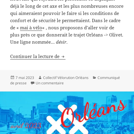
déjà le long de cet axe et les plus nombreuses encore
qui aimeraient pouvoir le faire si les conditions de
confort et de sécurité le permettaient. Dans le cadre
de «
mai à vélo
« , nous proposons d’aller voir de
plus près ce que donnerait le trajet Orléans -> Olivet.
Une ligne nommée…
désir
.
Voici la vélOroute qu’il nous faut 
Continuer la lecture de
Publié
Auteur
Catégories
7 mai 2023
Collectif Vélorution Orléans
Communiqué
le
sur Voici la vélOroute qu’il nous faut !
de presse
Un commentaire