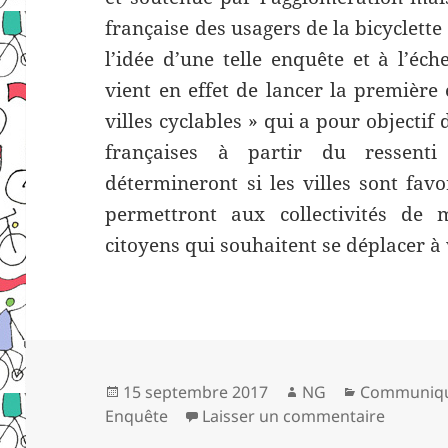
française des usagers de la bicyclette 
l’idée d’une telle enquête et à l’éc
vient en effet de lancer la première
villes cyclables » qui a pour objectif d
françaises à partir du ressenti 
détermineront si les villes sont fav
permettront aux collectivités de 
citoyens qui souhaitent se déplacer à
Publié
Auteur
Catégories
15 septembre 2017
NG
Communiqu
le
sur Baro
Enquête
Laisser un commentaire