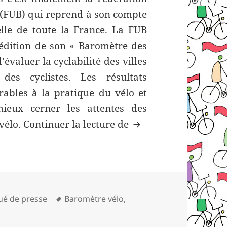
(
FUB
) qui reprend à son compte
helle de toute la France. La FUB
 édition de son « Baromètre des
’évaluer la cyclabilité des villes
des cyclistes. Les résultats
orables à la pratique du vélo et
mieux cerner les attentes des
Baromètre des villes
 vélo.
Continuer la lecture de
Mots-
é de presse
Baromètre vélo
,
mètre des villes cyclables de la FUB
clés