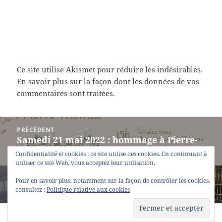
Ce site utilise Akismet pour réduire les indésirables.
En savoir plus sur la façon dont les données de vos
commentaires sont traitées
.
Navigation
PRÉCÉDENT
de
Samedi 21 mai 2022 : hommage à Pierre-
Article
l’article
Thomas
précédent :
Confidentialité et cookies : ce site utilise des cookies. En continuant à
utiliser ce site Web, vous acceptez leur utilisation.
SUIVANT
Pour en savoir plus, notamment sur la façon de contrôler les cookies,
Plan vélo : ambition zéro
Article
consultez :
Politique relative aux cookies
suivant :
Fièrement propulsé par WordPress