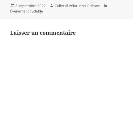
Publié
Auteur
Catégories
8 septembre 2022
Collectif Vélorution Orléans
le
Événement cyclable
Laisser un commentaire