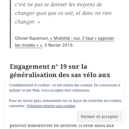
c’est ne pas se donner les moyens de
changer quoi que ce soit, et donc ne rien
changer. »
Olivier Razemon,
« Mobilité : oui, il faut « opposer
les modes » »
, 3 février 2019.
Engagement n° 19 sur la
généralisation des sas vélo aux
feux
Confidentialité et cookies : ce site utilise des cookies. En continuant à
utiliser ce site Web, vous acceptez leur utilisation.
Le plan vélo national présenté en septembre 2018
Pour en savoir plus, notamment sur la façon de contrôler les cookies,
par le Premier ministre prévoyait la généralisation
consultez :
Politique relative aux cookies
de ce dispositif qui permet aux vélos d’être mieux
visibles, de redémarrer avant les voitures et de
pouvoir manœuvrer en sécurité. Il évite aussi aux