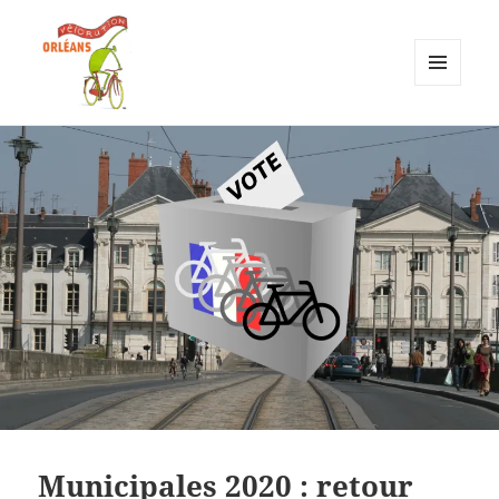
MENU
ET
Vélorution Orléans
WIDGETS
Municipales 2020 : retour