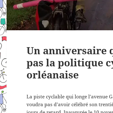
Un anniversaire q
pas la politique 
orléanaise
La piste cyclable qui longe l’avenue 
voudra pas d’avoir célébré son trent
jours de retard. Inaugurée le 10 nov