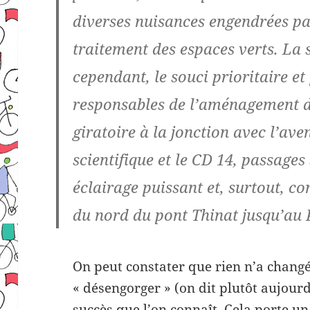
diverses nuisances engendrées par
traitement des espaces verts. La s
cependant, le souci prioritaire e
responsables de l’aménagement de
giratoire à la jonction avec l’av
scientifique et le CD 14, passages
éclairage puissant et, surtout, co
du nord du pont Thinat jusqu’au P
On peut constater que rien n’a changé 
« désengorger » (on dit plutôt aujourd’
succès que l’on connaît. Cela porte u