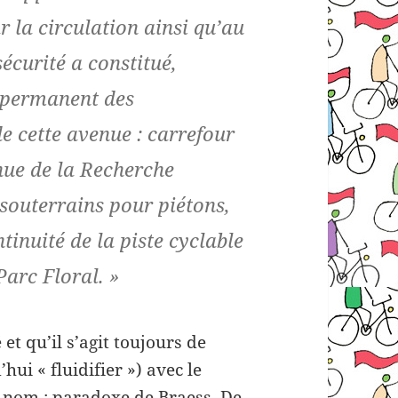
 la circulation ainsi qu’au
écurité a constitué,
t permanent des
 cette avenue : carrefour
enue de la Recherche
 souterrains pour piétons,
ntinuité de la piste cyclable
arc Floral. »
et qu’il s’agit toujours de
hui « fluidifier ») avec le
n nom :
paradoxe de Braess
. De