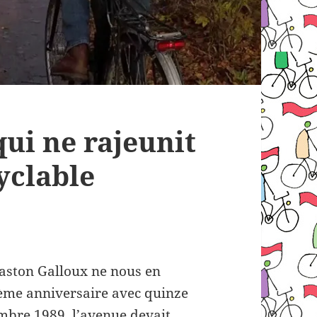
ui ne rajeunit
cyclable
Gaston Galloux ne nous en
ième anniversaire avec quinze
embre 1989, l’avenue devait