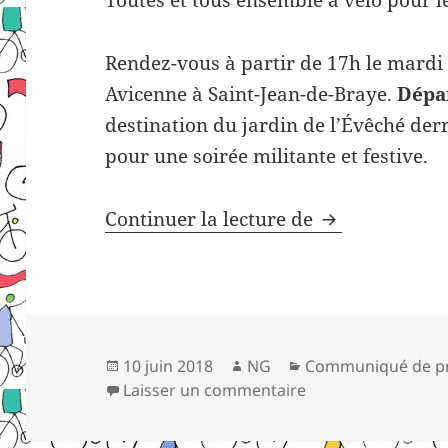
Rendez-vous à partir de 17h le mardi 
Avicenne à Saint-Jean-de-Braye.
Dépar
destination du jardin de l’Évêché der
pour une soirée militante et festive.
Mardi 12 juin 
Continuer la lecture de
Publié
Auteur
Catégories
10 juin 2018
NG
Communiqué de p
le
sur Mardi 12 juin 2
Laisser un commentaire