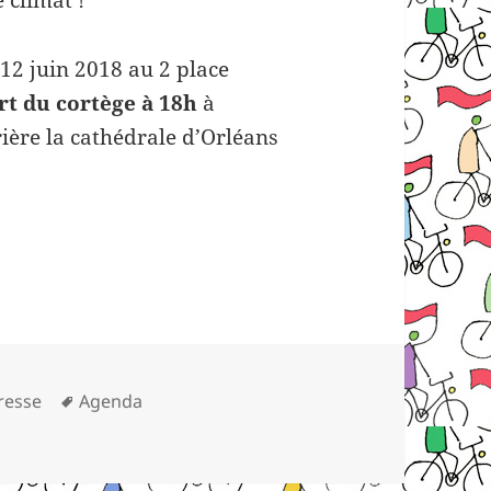
12 juin 2018 au 2 place
t du cortège à 18h
à
rière la cathédrale d’Orléans
2018 : la vélorution orléanaise accueille le Tour A
Mots-
resse
Agenda
018 : la vélorution orléanaise accueille le Tour Alternatiba
clés