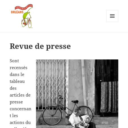
MENU
ET
Vélorution Orléans
WIDGETS
Revue de presse
Sont
recensés
dans le
tableau
des
articles de
presse
concernan
t les
actions du