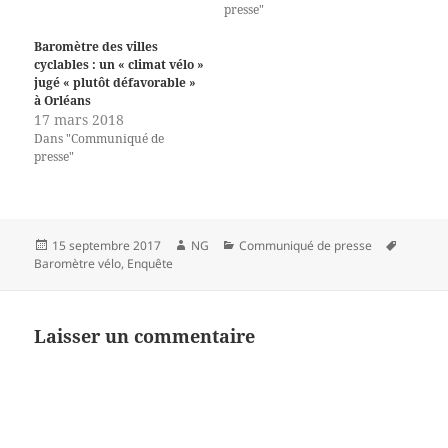
presse"
Baromètre des villes
cyclables : un « climat vélo »
jugé « plutôt défavorable »
à Orléans
17 mars 2018
Dans "Communiqué de
presse"
Publié
Auteur
Catégories
Mots-
15 septembre 2017
NG
Communiqué de presse
le
clés
Baromètre vélo
,
Enquête
Laisser un commentaire