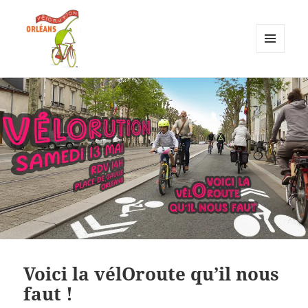
MENU
ET
Vélorution Orléans
WIDGETS
Voici la vélOroute qu’il nous
faut !