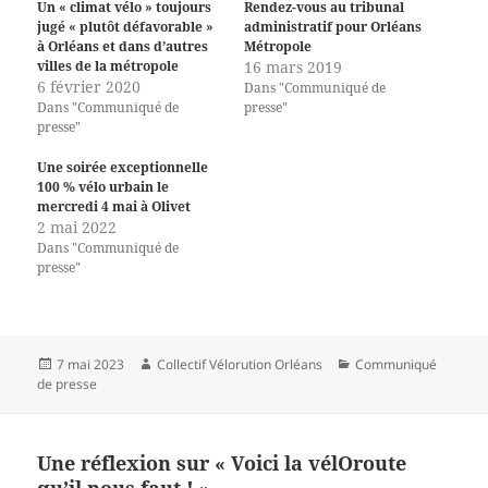
Un « climat vélo » toujours
Rendez-vous au tribunal
jugé « plutôt défavorable »
administratif pour Orléans
à Orléans et dans d’autres
Métropole
villes de la métropole
16 mars 2019
6 février 2020
Dans "Communiqué de
Dans "Communiqué de
presse"
presse"
Une soirée exceptionnelle
100 % vélo urbain le
mercredi 4 mai à Olivet
2 mai 2022
Dans "Communiqué de
presse"
Publié
Auteur
Catégories
7 mai 2023
Collectif Vélorution Orléans
Communiqué
le
de presse
Une réflexion sur « Voici la vélOroute