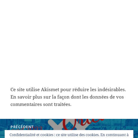
Ce site utilise Akismet pour réduire les indésirables.
En savoir plus sur la façon dont les données de vos
commentaires sont traitées
.
Navigation
PRÉCÉDENT
de
Défi « 30 jours à vélo » en avril
Article
Confidentialité et cookies : ce site utilise des cookies. En continuant à
l’article