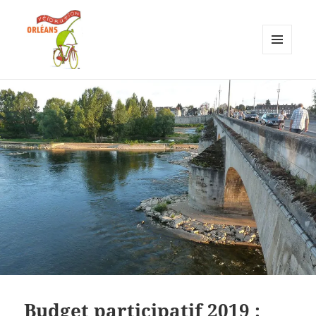
MENU
ET
Vélorution Orléans
WIDGETS
Budget participatif 2019 :