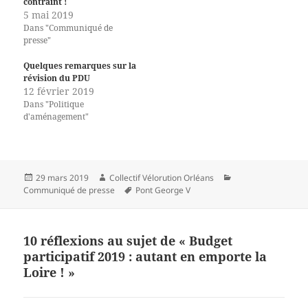
contraint !
5 mai 2019
Dans "Communiqué de
presse"
Quelques remarques sur la
révision du PDU
12 février 2019
Dans "Politique
d'aménagement"
Publié
Auteur
Catégories
29 mars 2019
Collectif Vélorution Orléans
le
Mots-
Communiqué de presse
Pont George V
clés
10 réflexions au sujet de « Budget
participatif 2019 : autant en emporte la
Loire ! »