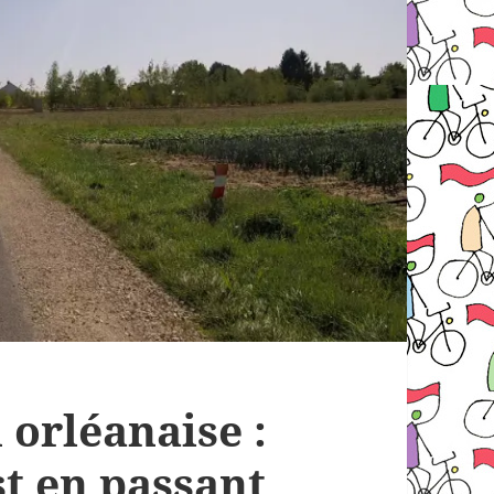
 orléanaise :
t en passant