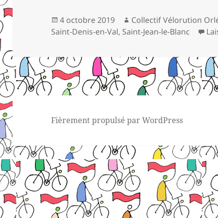
Publié
Auteur
4 octobre 2019
Collectif Vélorution Or
le
Saint-Denis-en-Val
,
Saint-Jean-le-Blanc
La
Fièrement propulsé par WordPress