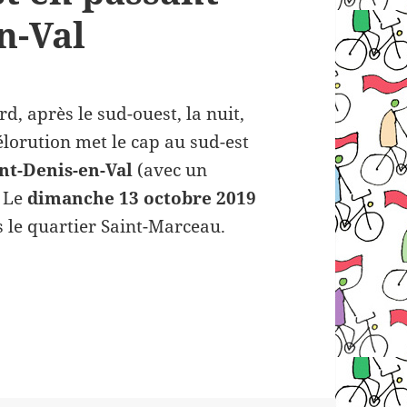
n-Val
ord, après le sud-ouest, la nuit,
vélorution met le cap au sud-est
nt-Denis-en-Val
(avec un
. Le
dimanche 13 octobre 2019
s le quartier Saint-Marceau.
on orléanaise : une boucle sud-est en passant pa