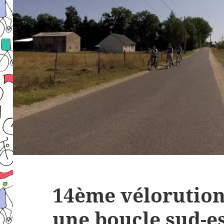
14ème vélorution
une boucle sud-es