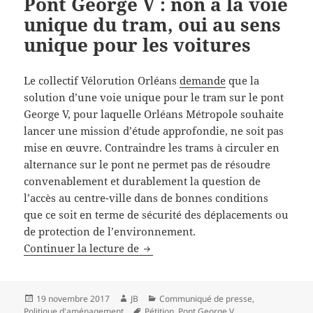
Pont George V : non à la voie
unique du tram, oui au sens
unique pour les voitures
Le collectif Vélorution Orléans
demande
que la
solution d’une voie unique pour le tram sur le pont
George V, pour laquelle Orléans Métropole souhaite
lancer une mission d’étude approfondie, ne soit pas
mise en œuvre. Contraindre les trams à circuler en
alternance sur le pont ne permet pas de résoudre
convenablement et durablement la question de
l’accès au centre-ville dans de bonnes conditions
que ce soit en terme de sécurité des déplacements ou
de protection de l’environnement.
Pont George V : non à la voie uni
Continuer la lecture de
Publié
Auteur
Catégories
19 novembre 2017
JB
Communiqué de presse
,
le
Mots-
Politique d'aménagement
Pétition
,
Pont George V