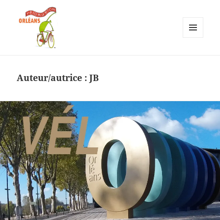
MENU
ET
Vélorution Orléans
WIDGETS
Auteur/autrice :
JB