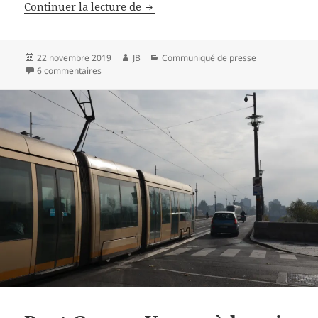
Intransigeant, le collectif Véloruti
Continuer la lecture de
Publié
Auteur
Catégories
22 novembre 2019
JB
Communiqué de presse
le
sur Intransigeant, le collectif Vélorution ?
6 commentaires