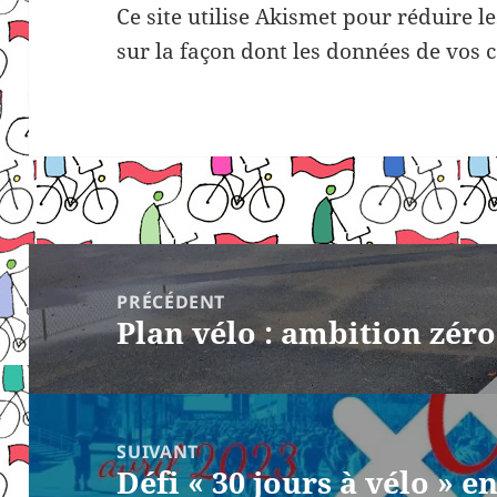
Ce site utilise Akismet pour réduire l
sur la façon dont les données de vos 
Navigation
de
PRÉCÉDENT
Plan vélo : ambition zéro
l’article
Article
précédent :
SUIVANT
Défi « 30 jours à vélo » en
Article