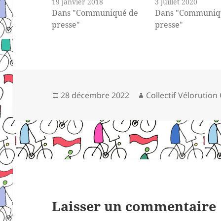
19 janvier 2018
3 juillet 2020
Dans "Communiqué de
Dans "Communiq
presse"
presse"
Publié
Auteur
28 décembre 2022
Collectif Vélorution
le
Laisser un commentaire