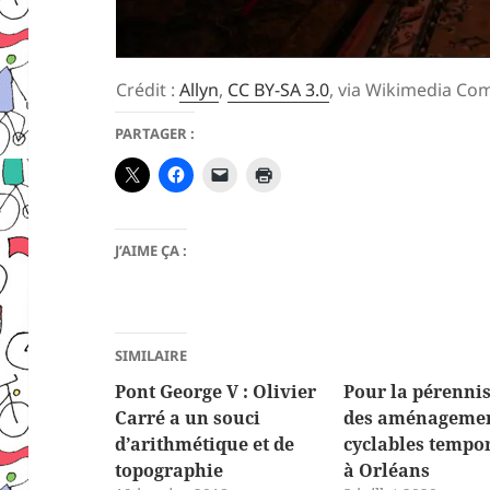
Crédit :
Allyn
,
CC BY-SA 3.0
, via Wikimedia C
PARTAGER :
J’AIME ÇA :
SIMILAIRE
Pont George V : Olivier
Pour la pérenni
Carré a un souci
des aménageme
d’arithmétique et de
cyclables tempo
topographie
à Orléans