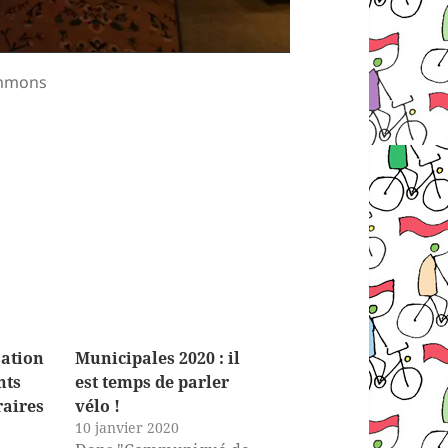
ommons
sation
Municipales 2020 : il
nts
est temps de parler
raires
vélo !
10 janvier 2020