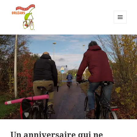
MENU
ET
Vélorution Orléans
WIDGETS
Un anniversaire qui ne